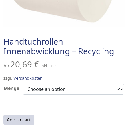
Handtuchrollen
Innenabwicklung – Recycling
20,69
€
Ab
inkl. USt.
zzgl.
Versandkosten
Menge
Handtuchrollen Innenabwicklung - Recycling quantity
Add to cart