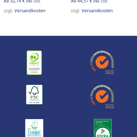
Ab
32,74
€
Ab
44,57
€
inkl. USt.
inkl. USt.
zzgl.
Versandkosten
zzgl.
Versandkosten
This product has multiple variants. The options may be 
This product has multiple v