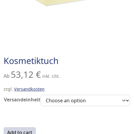
Kosmetiktuch
53,12
€
Ab
inkl. USt.
zzgl.
Versandkosten
Versandeinheit
Kosmetiktuch quantity
Add to cart