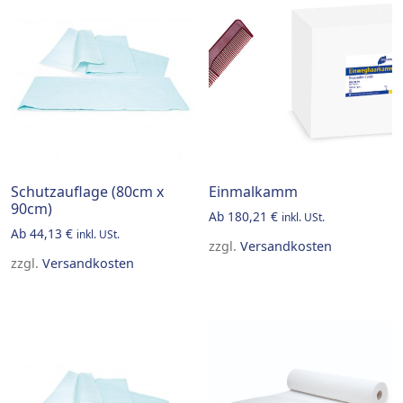
Schutzauflage (80cm x
Einmalkamm
90cm)
Ab
180,21
€
inkl. USt.
Ab
44,13
€
inkl. USt.
zzgl.
Versandkosten
zzgl.
Versandkosten
This product has multiple v
This product has multiple variants. The options may be 