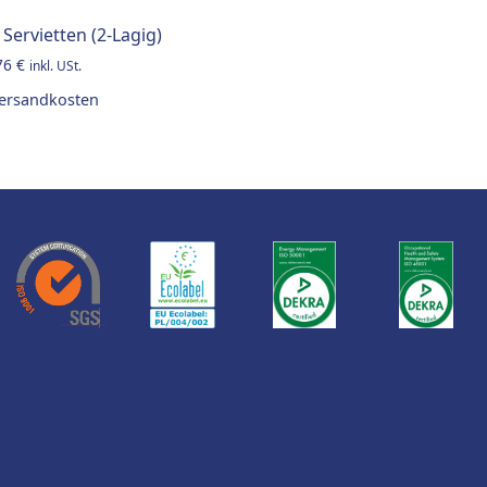
 Servietten (2-Lagig)
76
€
inkl. USt.
ersandkosten
tions may be chosen on the product page
product has multiple variants. The options may be chosen o