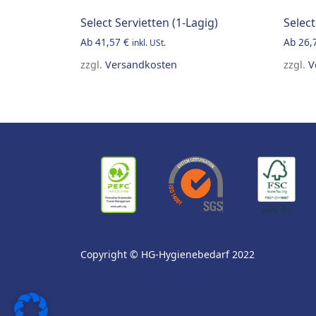
Select Servietten (1-Lagig)
Select
Ab
41,57
€
Ab
26,
inkl. USt.
zzgl.
Versandkosten
zzgl.
V
This product has multiple variants. The op
This 
Copyright © HG-Hygienebedarf 2022