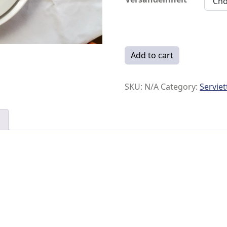
Select Servietten Large (2-
Add to cart
SKU:
N/A
Category:
Servie