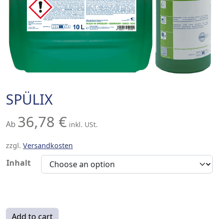
SPÜLIX
36,78
€
Ab
inkl. USt.
zzgl.
Versandkosten
Inhalt
SPÜLIX quantity
Add to cart