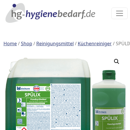
Home
/
Shop
/
Reinigungsmittel
/
Küchenreiniger
/ SPÜLI