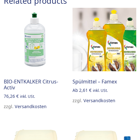
Related products
BIO-ENTKALKER Citrus-
Spülmittel – Famex
Activ
Ab
2,61
€
inkl. USt.
76,26
€
inkl. USt.
zzgl.
Versandkosten
zzgl.
Versandkosten
This product has multiple v