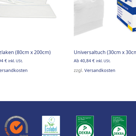
zlaken (80cm x 200cm)
Universaltuch (30cm x 30c
94
€
Ab
40,84
€
inkl. USt.
inkl. USt.
ersandkosten
zzgl.
Versandkosten
product has multiple variants. The options may be chosen o
This product has multiple 
tions may be chosen on the product page