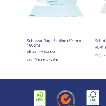
Schutzauflage Ecoline (80cm x
Schut
180cm)
Ab
41,
Ab
30,04
€
inkl. USt.
zzgl.
V
zzgl.
Versandkosten
This 
This product has multiple variants. The op