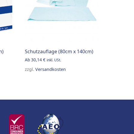
m)
Schutzauflage (80cm x 140cm)
Ab
30,14
€
inkl. USt.
zzgl.
Versandkosten
n the product page
variants. The options may be chosen on the product page
This product has multiple variants. The option