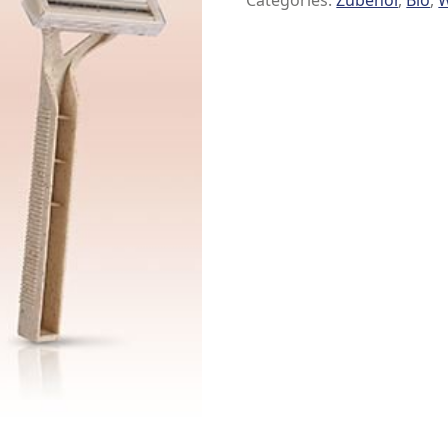
Categories:
Zubehör
,
Bio
,
W