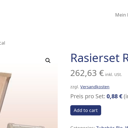
Mein 
cal
Rasierset 
262,63
€
inkl. USt.
zzgl.
Versandkosten
Preis pro Set:
0,88 €
(i
Add to cart