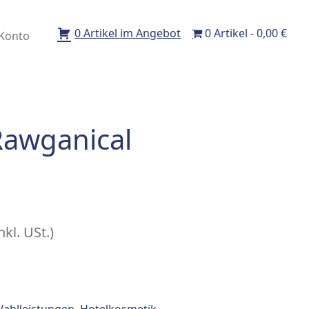
0 Artikel im Angebot
0 Artikel
0,00 €
Konto
Rawganical
nkl. USt.)