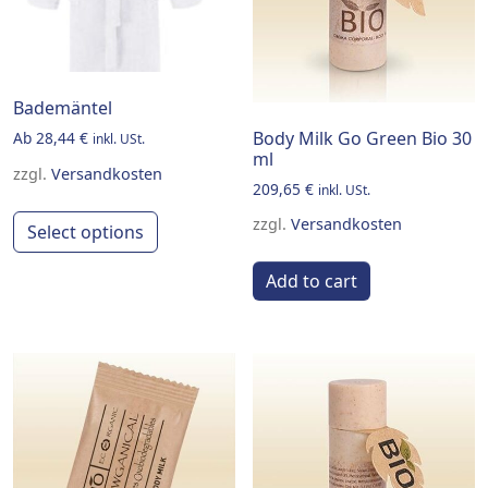
Bademäntel
Body Milk Go Green Bio 30
Ab
28,44
€
inkl. USt.
ml
zzgl.
Versandkosten
209,65
€
inkl. USt.
This product has multiple variants. Th
zzgl.
Versandkosten
Select options
Add to cart