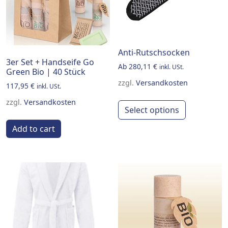
Anti-Rutschsocken
3er Set + Handseife Go
Ab
280,11
€
inkl. USt.
Green Bio | 40 Stück
zzgl.
Versandkosten
117,95
€
inkl. USt.
This produ
zzgl.
Versandkosten
Select options
Add to cart