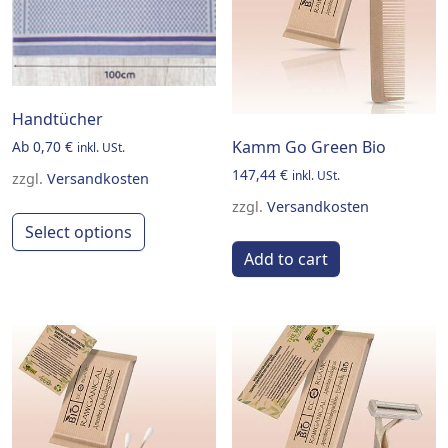
Handtücher
Kamm Go Green Bio
Ab
0,70
€
inkl. USt.
147,44
€
inkl. USt.
zzgl.
Versandkosten
zzgl.
Versandkosten
This product has multiple variants. Th
Select options
Add to cart