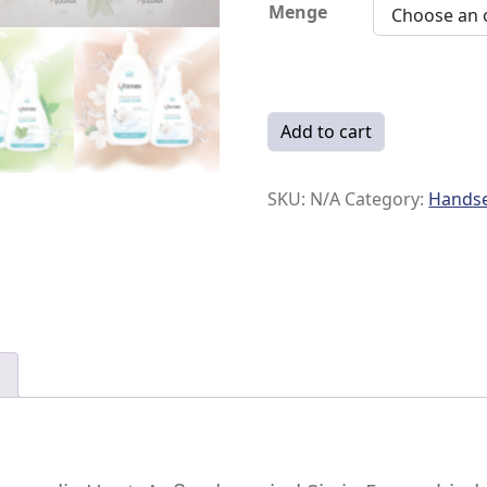
Menge
Handseife - Famex quantit
Add to cart
SKU:
N/A
Category:
Handse