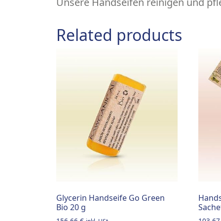
Unsere Handseifen reinigen und pfle
Related products
Glycerin Handseife Go Green
Hands
Bio 20 g
Sache
156,66
€
103,6