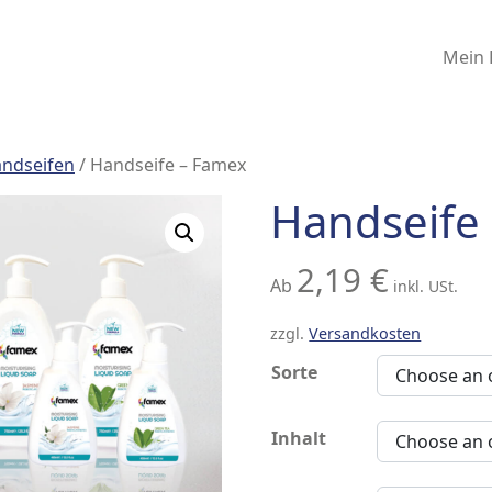
Mein 
ndseifen
/ Handseife – Famex
Handseife
2,19
€
Ab
inkl. USt.
zzgl.
Versandkosten
Sorte
Inhalt