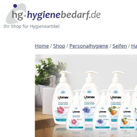
Ihr Shop für Hygieneartikel
Home
/
Shop
/
Personalhygiene
/
Seifen
/
Ha