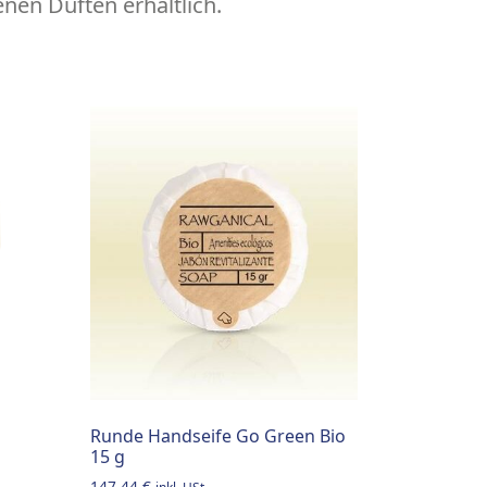
nen Düften erhältlich.
Runde Handseife Go Green Bio
15 g
147,44
€