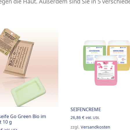
gen die Haut. Außerdem sind Sie in 5 verschiede
SEIFENCREME
eife Go Green Bio im
26,86
€
inkl. USt.
t 10 g
zzgl.
Versandkosten
7
€