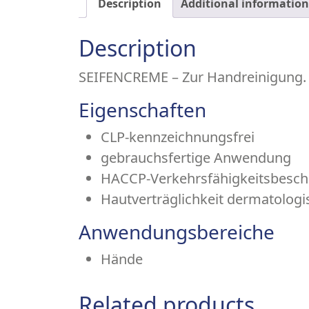
Description
Additional information
Description
SEIFENCREME – Zur Handreinigung. Se
Eigenschaften
CLP-kenn­zeich­­nungs­frei
gebrauchsfertige Anwendung
HACCP-Verkehrs­­fähig­keits­­besch
Hautverträglichkeit dermatologi
Anwendungsbereiche
Hände
Related products