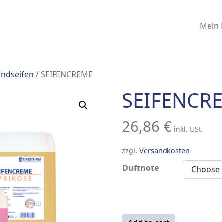
Mein 
ndseifen
/ SEIFENCREME
SEIFENCR
26,86
€
inkl. USt.
zzgl.
Versandkosten
Duftnote
SEIFENCREME quantity