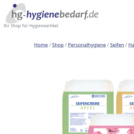
Ihr Shop für Hygieneartikel
Home
/
Shop
/
Personalhygiene
/
Seifen
/
Ha