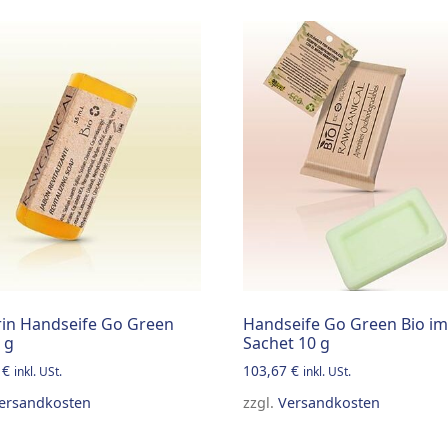
rin Handseife Go Green
Handseife Go Green Bio im
 g
Sachet 10 g
6
€
103,67
€
inkl. USt.
inkl. USt.
tions may be chosen on the product page
ersandkosten
zzgl.
Versandkosten