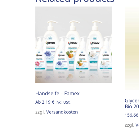
Handseife – Famex
Glyce
Ab
2,19
€
inkl. USt.
Bio 20
zzgl.
Versandkosten
156,6
This product has multiple variants. The op
zzgl.
V