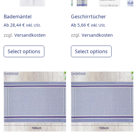
Bademäntel
Geschirrtücher
Ab
28,44
€
Ab
5,66
€
inkl. USt.
inkl. USt.
zzgl.
Versandkosten
zzgl.
Versandkosten
This product has multiple variants. Th
This produ
Select options
Select options