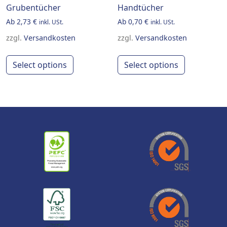
Grubentücher
Handtücher
Ab
2,73
€
Ab
0,70
€
inkl. USt.
inkl. USt.
zzgl.
Versandkosten
zzgl.
Versandkosten
This product has multiple variants. Th
This produ
Select options
Select options