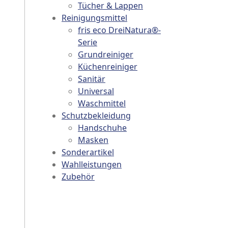
Tücher & Lappen
Reinigungsmittel
fris eco DreiNatura®-
sen on the product page
. The options may be chosen on the product page
Serie
ct has multiple variants. The options may be chosen on th
Grundreiniger
Küchenreiniger
Sanitär
Universal
Waschmittel
Schutzbekleidung
Handschuhe
Masken
Sonderartikel
Wahlleistungen
Zubehör