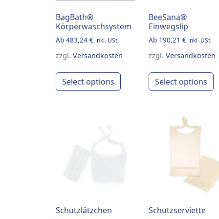
BagBath®
BeeSana®
Körperwaschsystem
Einwegslip
Ab
483,24
€
Ab
190,21
€
inkl. USt.
inkl. USt.
zzgl.
Versandkosten
zzgl.
Versandkosten
This product has multiple
T
Select options
Select options
Schutzlätzchen
Schutzserviette