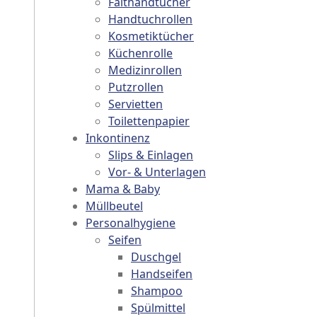
Falthandtücher
Handtuchrollen
Kosmetiktücher
Küchenrolle
Medizinrollen
ct has multiple variants. The options may be chosen on th
Putzrollen
sen on the product page
. The options may be chosen on the product page
Servietten
Toilettenpapier
Inkontinenz
Slips & Einlagen
Vor- & Unterlagen
Mama & Baby
Müllbeutel
Personalhygiene
Seifen
Duschgel
Handseifen
Shampoo
Spülmittel