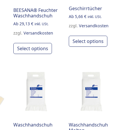
Geschirrtücher
BEESANA® Feuchter
Waschhandschuh
Ab
5,66
€
inkl. USt.
Ab
29,13
€
inkl. USt.
zzgl.
Versandkosten
zzgl.
Versandkosten
This produ
Select options
 variants. The options may be chosen on the product page
his product has multiple variants. The options may be cho
This product has multiple variants
Select options
Waschhandschuh
Waschhandschuh