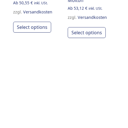
Molton
Ab
50,55
€
inkl. USt.
Ab
53,12
€
inkl. USt.
zzgl.
Versandkosten
zzgl.
Versandkosten
 variants. The options may be chosen on the product page
his product has multiple variants. The options may be cho
This product has multiple variants
This produ
Select options
Select options