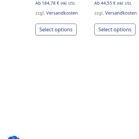
Ab
184,78
€
Ab
44,55
€
inkl. USt.
inkl. USt.
zzgl.
Versandkosten
zzgl.
Versandkosten
This product has multiple
T
Select options
Select options