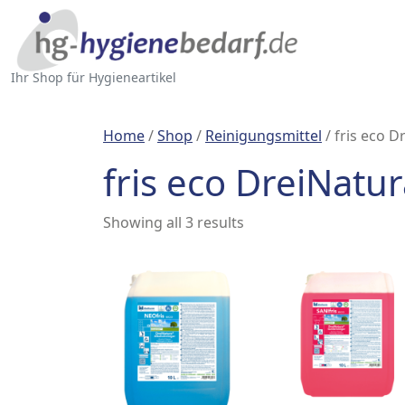
Ihr Shop für Hygieneartikel
Home
/
Shop
/
Reinigungsmittel
/ fris eco 
fris eco DreiNatu
Showing all 3 results