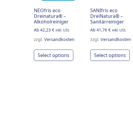
NEOfris eco
SANIfris eco
Dreinatura® –
DreiNatura® –
Alkoholreiniger
Sanitärreiniger
Ab
42,23
€
Ab
41,76
€
inkl. USt.
inkl. USt.
zzgl.
Versandkosten
zzgl.
Versandkosten
This product has multiple
T
Select options
Select options