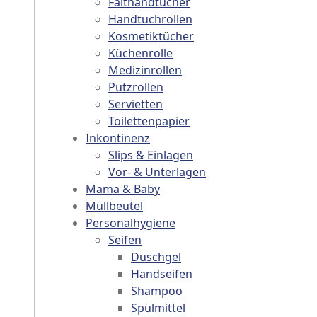
Falthandtücher
Handtuchrollen
Kosmetiktücher
Küchenrolle
Medizinrollen
Putzrollen
Servietten
sen on the product page
. The options may be chosen on the product page
Toilettenpapier
Inkontinenz
Slips & Einlagen
Vor- & Unterlagen
Mama & Baby
Müllbeutel
Personalhygiene
Seifen
Duschgel
Handseifen
Shampoo
Spülmittel